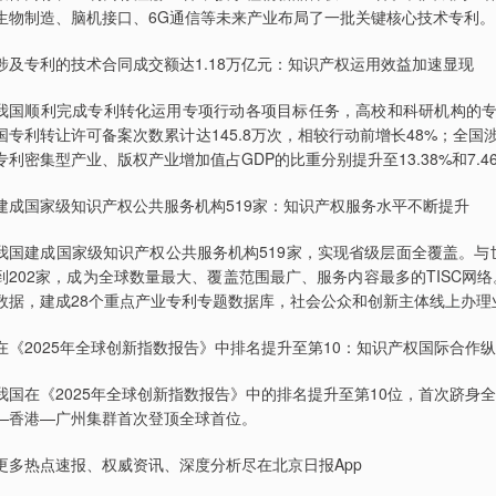
生物制造、脑机接口、6G通信等未来产业布局了一批关键核心技术专利。
涉及专利的技术合同成交额达1.18万亿元：知识产权运用效益加速显现
我国顺利完成专利转化运用专项行动各项目标任务，高校和科研机构的专利产
国专利转让许可备案次数累计达145.8万次，相较行动前增长48%；全国涉
专利密集型产业、版权产业增加值占GDP的比重分别提升至13.38%和7
建成国家级知识产权公共服务机构519家：知识产权服务水平不断提升
我国建成国家级知识产权公共服务机构519家，实现省级层面全覆盖。与
到202家，成为全球数量最大、覆盖范围最广、服务内容最多的TISC网
数据，建成28个重点产业专利专题数据库，社会公众和创新主体线上办理
在《2025年全球创新指数报告》中排名提升至第10：知识产权国际合作
我国在《2025年全球创新指数报告》中的排名提升至第10位，首次跻身
—香港—广州集群首次登顶全球首位。
更多热点速报、权威资讯、深度分析尽在北京日报App